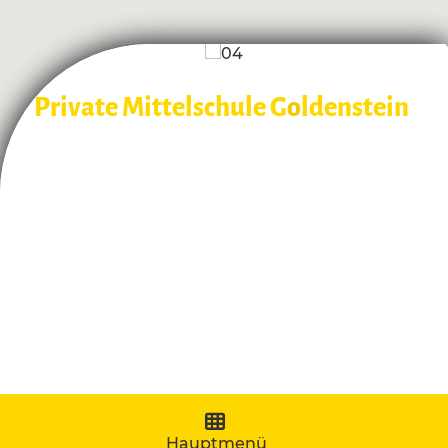
Private Mittelschule G
o
ldenstein
Navigation aufklappen
Hauptmenü