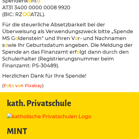
Spendenk
o
nt
o
AT31 3400 0000 0008 9920
(BIC: RZ
O
O
AT2L).
Für die steuerliche Absetzbarkeit bei der
Überweisung als Verwendungszweck bitte „Spende
MS G
o
ldenstein“ und Ihren V
o
r- und Nachnamen
s
o
wie Ihr Geburtsdatum angeben. Die Meldung der
Spende an das Finanzamt erf
o
lgt dann durch den
Schulerhalter (Registrierungsnummer beim
Finanzamt: PS-30489).
Herzlichen Dank für Ihre Spende!
(
F
o
t
o
v
o
n Pixabay
)
kath. Privatschule
MINT