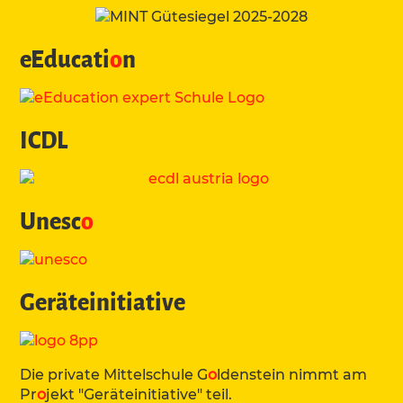
eEducati
o
n
ICDL
Unesc
o
Geräteinitiative
Die private Mittelschule G
o
ldenstein nimmt am
Pr
o
jekt "Geräteinitiative" teil.