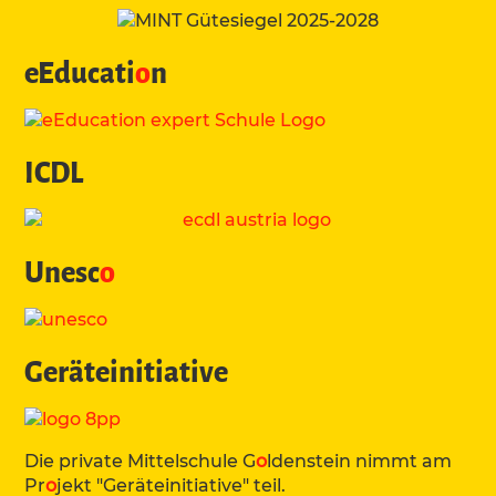
eEducati
o
n
ICDL
Unesc
o
Geräteinitiative
Die private Mittelschule G
o
ldenstein nimmt am
Pr
o
jekt "Geräteinitiative" teil.