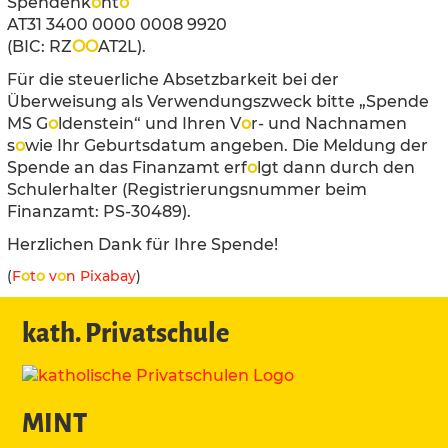
Spendenk
o
nt
o
AT31 3400 0000 0008 9920
(BIC: RZ
O
O
AT2L).
Für die steuerliche Absetzbarkeit bei der
Überweisung als Verwendungszweck bitte „Spende
MS G
o
ldenstein“ und Ihren V
o
r- und Nachnamen
s
o
wie Ihr Geburtsdatum angeben. Die Meldung der
Spende an das Finanzamt erf
o
lgt dann durch den
Schulerhalter (Registrierungsnummer beim
Finanzamt: PS-30489).
Herzlichen Dank für Ihre Spende!
(
F
o
t
o
v
o
n Pixabay
)
kath. Privatschule
MINT