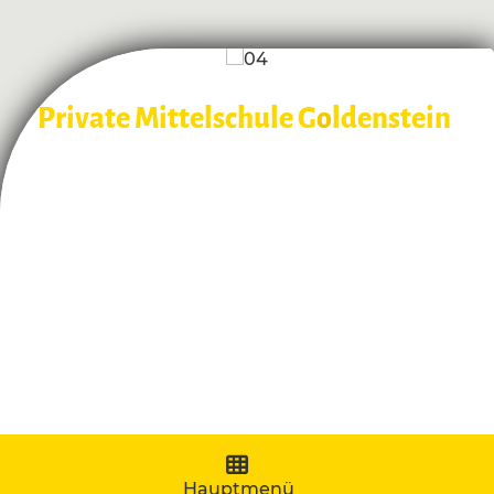
Private Mittelschule G
o
ldenstein
Navigation aufklappen
Hauptmenü