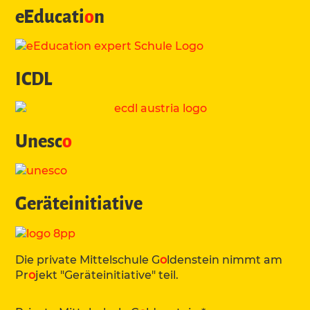
eEducati
o
n
ICDL
Unesc
o
Geräteinitiative
Die private Mittelschule G
o
ldenstein nimmt am
Pr
o
jekt "Geräteinitiative" teil.