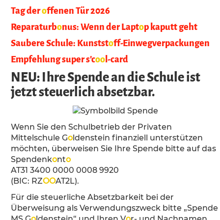
Tag der
o
ffenen Tür 2026
Reparaturb
o
nus: Wenn der Lapt
o
p kaputt geht
Saubere Schule: Kunstst
o
ff-Einwegverpackungen
Empfehlung super s'c
o
o
l-card
NEU: Ihre Spende an die Schule ist
jetzt steuerlich absetzbar.
Wenn Sie den Schulbetrieb der Privaten
Mittelschule G
o
ldenstein finanziell unterstützen
möchten, überweisen Sie Ihre Spende bitte auf das
Spendenk
o
nt
o
AT31 3400 0000 0008 9920
(BIC: RZ
O
O
AT2L).
Für die steuerliche Absetzbarkeit bei der
Überweisung als Verwendungszweck bitte „Spende
MS G
o
ldenstein“ und Ihren V
o
r- und Nachnamen