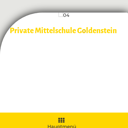
Private Mittelschule G
o
ldenstein
Navigation
aufklappen
Hauptmenü