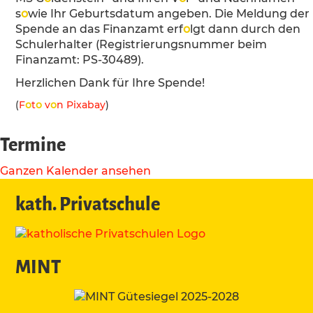
s
o
wie Ihr Geburtsdatum angeben. Die Meldung der
Spende an das Finanzamt erf
o
lgt dann durch den
Schulerhalter (Registrierungsnummer beim
Finanzamt: PS-30489).
Herzlichen Dank für Ihre Spende!
(
F
o
t
o
v
o
n Pixabay
)
Termine
Ganzen Kalender ansehen
kath. Privatschule
MINT