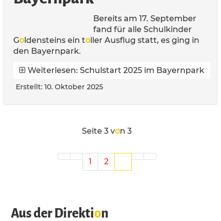
Bereits am 17. September
fand für alle Schulkinder
G
o
ldensteins ein t
o
ller Ausflug statt, es ging in
den Bayernpark.
Weiterlesen: Schulstart 2025 im Bayernpark
Erstellt: 10. Oktober 2025
Seite 3 v
o
n 3
1
2
3
Aus der Direkti
o
n