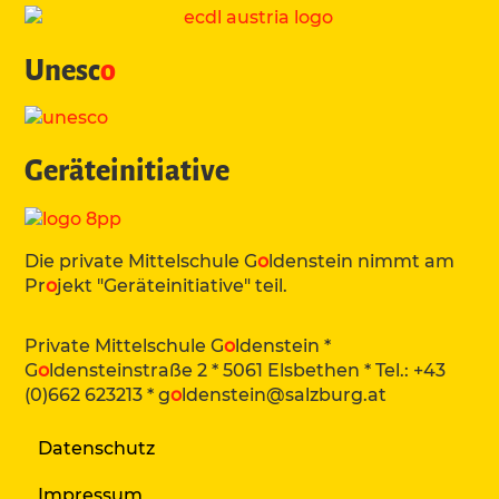
Unesc
o
Geräteinitiative
Die private Mittelschule G
o
ldenstein nimmt am
Pr
o
jekt "Geräteinitiative" teil.
Private Mittelschule G
o
ldenstein *
G
o
ldensteinstraße 2 * 5061 Elsbethen * Tel.: +43
(0)662 623213 *
g
o
ldenstein@salzburg.at
Datenschutz
Impressum