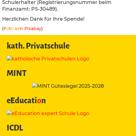
Schulerhalter (Registrierungsnummer beim
Finanzamt: PS-30489).
Herzlichen Dank für Ihre Spende!
(
F
o
t
o
v
o
n Pixabay
)
kath. Privatschule
MINT
eEducati
o
n
ICDL