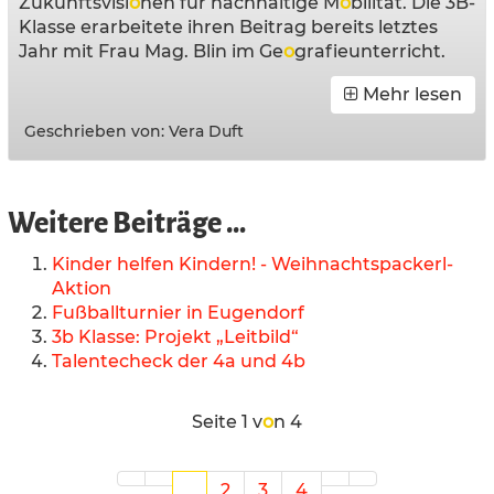
Zukunftsvisi
o
nen für nachhaltige M
o
bilität. Die 3B-
Klasse erarbeitete ihren Beitrag bereits letztes
Jahr mit Frau Mag. Blin im Ge
o
grafieunterricht.
Mehr lesen
Geschrieben von:
Vera Duft
Weitere Beiträge …
Kinder helfen Kindern! - Weihnachtspackerl-
Aktion
Fußballturnier in Eugendorf
3b Klasse: Projekt „Leitbild“
Talentecheck der 4a und 4b
Seite 1 v
o
n 4
1
2
3
4