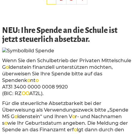
NEU: Ihre Spende an die Schule ist
jetzt steuerlich absetzbar.
Wenn Sie den Schulbetrieb der Privaten Mittelschule
G
o
ldenstein finanziell unterstützen möchten,
überweisen Sie Ihre Spende bitte auf das
Spendenk
o
nt
o
AT31 3400 0000 0008 9920
(BIC: RZ
O
O
AT2L).
Für die steuerliche Absetzbarkeit bei der
Überweisung als Verwendungszweck bitte „Spende
MS G
o
ldenstein“ und Ihren V
o
r- und Nachnamen
s
o
wie Ihr Geburtsdatum angeben. Die Meldung der
Spende an das Finanzamt erf
o
lgt dann durch den