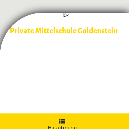
Private Mittelschule G
o
ldenstein
Navigation
aufklappen
Hauptmenü