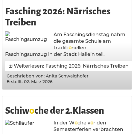
Fasching 2026: Närrisches
Treiben
Am Faschingsdienstag nahm
die gesamte Schule am
traditi
o
nellen
Faschingsumzug in der Stadt Hallein teil.
Weiterlesen: Fasching 2026: Närrisches Treiben
Geschrieben von:
Anita Schwaighofer
Erstellt: 02. März 2026
Schiw
o
che der 2.Klassen
In der W
o
che v
o
r den
Semesterferien verbrachten