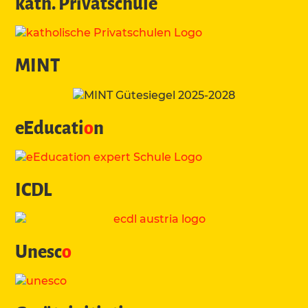
kath. Privatschule
MINT
eEducati
o
n
ICDL
Unesc
o