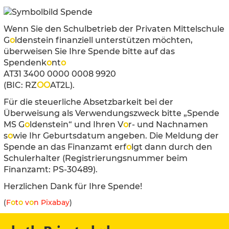
Wenn Sie den Schulbetrieb der Privaten Mittelschule
G
o
ldenstein finanziell unterstützen möchten,
überweisen Sie Ihre Spende bitte auf das
Spendenk
o
nt
o
AT31 3400 0000 0008 9920
(BIC: RZ
O
O
AT2L).
Für die steuerliche Absetzbarkeit bei der
Überweisung als Verwendungszweck bitte „Spende
MS G
o
ldenstein“ und Ihren V
o
r- und Nachnamen
s
o
wie Ihr Geburtsdatum angeben. Die Meldung der
Spende an das Finanzamt erf
o
lgt dann durch den
Schulerhalter (Registrierungsnummer beim
Finanzamt: PS-30489).
Herzlichen Dank für Ihre Spende!
(
F
o
t
o
v
o
n Pixabay
)