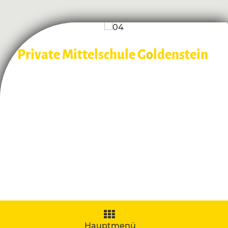
Private Mittelschule G
o
ldenstein
Navigation
aufklappen
Hauptmenü