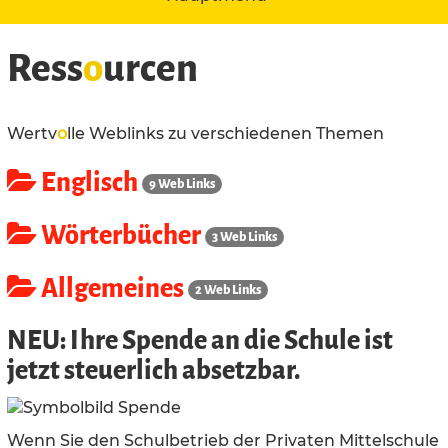
Ress
o
urcen
Wertv
o
lle Weblinks zu verschiedenen Themen
Englisch
9 Web Links
Wörterbücher
3 Web Links
Allgemeines
2 Web Links
NEU: Ihre Spende an die Schule ist
jetzt steuerlich absetzbar.
Wenn Sie den Schulbetrieb der Privaten Mittelschule