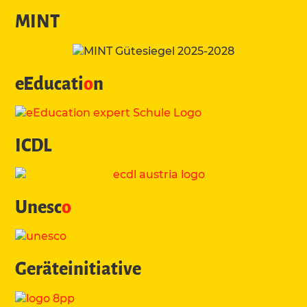
MINT
eEducati
o
n
ICDL
Unesc
o
Geräteinitiative