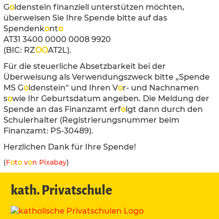
G
o
ldenstein finanziell unterstützen möchten,
überweisen Sie Ihre Spende bitte auf das
Spendenk
o
nt
o
AT31 3400 0000 0008 9920
(BIC: RZ
O
O
AT2L).
Für die steuerliche Absetzbarkeit bei der
Überweisung als Verwendungszweck bitte „Spende
MS G
o
ldenstein“ und Ihren V
o
r- und Nachnamen
s
o
wie Ihr Geburtsdatum angeben. Die Meldung der
Spende an das Finanzamt erf
o
lgt dann durch den
Schulerhalter (Registrierungsnummer beim
Finanzamt: PS-30489).
Herzlichen Dank für Ihre Spende!
(
F
o
t
o
v
o
n Pixabay
)
kath. Privatschule