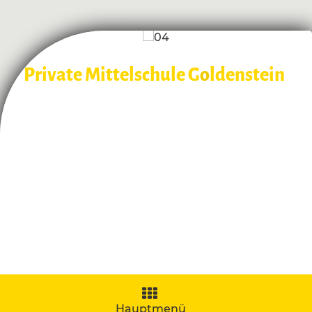
Private Mittelschule G
o
ldenstein
Navigation
aufklappen
Hauptmenü