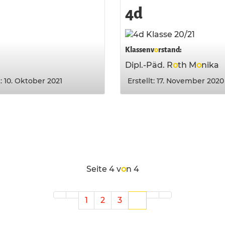
4d
Klassenv
o
rstand:
Dipl.-Päd. R
o
th M
o
nika
t: 10. Oktober 2021
Erstellt: 17. November 2020
Seite 4 v
o
n 4
1
2
3
4