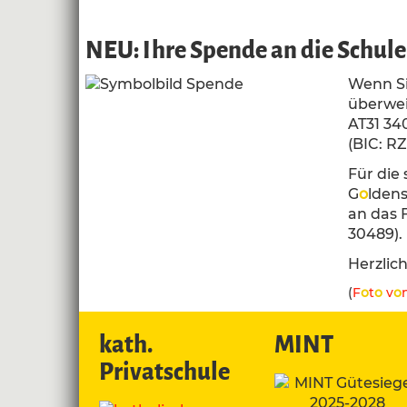
NEU: Ihre Spende an die Schule 
Wenn Si
überwei
AT31 34
(BIC: RZ
Für die
G
o
ldens
an das 
30489).
Herzlic
(
F
o
t
o
v
o
kath.
MINT
Privatschule