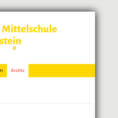
 Mittelschule
stein
 Schl
o
ss
en
Archiv