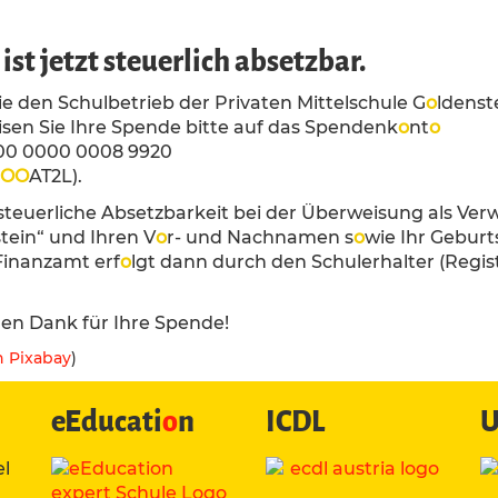
ist jetzt steuerlich absetzbar.
e den Schulbetrieb der Privaten Mittelschule G
o
ldenst
sen Sie Ihre Spende bitte auf das Spendenk
o
nt
o
00 0000 0008 9920
O
O
AT2L).
 steuerliche Absetzbarkeit bei der Überweisung als V
tein“ und Ihren V
o
r- und Nachnamen s
o
wie Ihr Gebur
Finanzamt erf
o
lgt dann durch den Schulerhalter (Reg
hen Dank für Ihre Spende!
n Pixabay
)
eEducati
o
n
ICDL
U