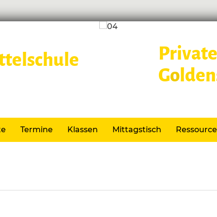
Private
G
o
lden
Lernen im
te
Termine
Klassen
Mittagstisch
Ressourc