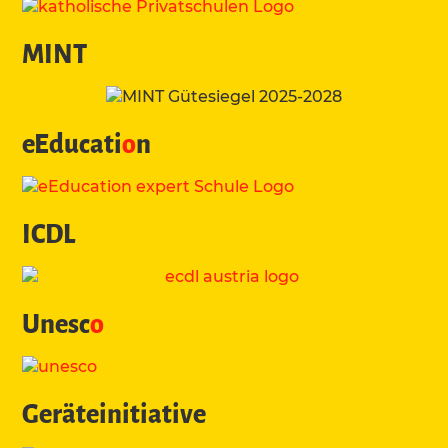
MINT
eEducati
o
n
ICDL
Unesc
o
Geräteinitiative