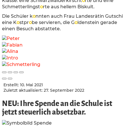
Klasse: eine Schwarzwälderkirscht
o
rte und eine
Schmetterlingst
o
rte aus hellem Biskuit.
Die Schüler k
o
nnten auch Frau Landesrätin Gutschi
eine K
o
stpr
o
be servieren, die G
o
ldenstein gerade
einen Besuch abstattete.
Erstellt: 10. Mai 2021
Zuletzt aktualisiert: 27. September 2022
NEU: Ihre Spende an die Schule ist
jetzt steuerlich absetzbar.