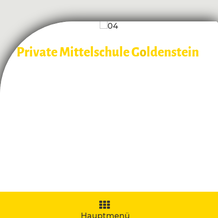
Private Mittelschule G
o
ldenstein
Navigation
aufklappen
Hauptmenü