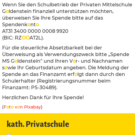
Wenn Sie den Schulbetrieb der Privaten Mittelschule
G
o
ldenstein finanziell unterstützen möchten,
überweisen Sie Ihre Spende bitte auf das
Spendenk
o
nt
o
AT31 3400 0000 0008 9920
(BIC: RZ
O
O
AT2L).
Für die steuerliche Absetzbarkeit bei der
Überweisung als Verwendungszweck bitte „Spende
MS G
o
ldenstein“ und Ihren V
o
r- und Nachnamen
s
o
wie Ihr Geburtsdatum angeben. Die Meldung der
Spende an das Finanzamt erf
o
lgt dann durch den
Schulerhalter (Registrierungsnummer beim
Finanzamt: PS-30489).
Herzlichen Dank für Ihre Spende!
(
F
o
t
o
v
o
n Pixabay
)
kath. Privatschule