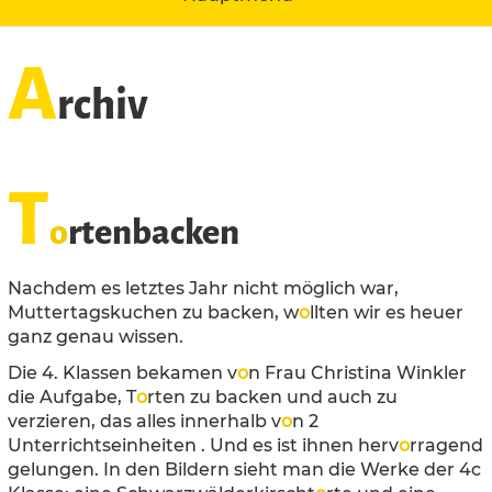
A
rchiv
T
o
rtenbacken
Nachdem es letztes Jahr nicht möglich war,
Muttertagskuchen zu backen, w
o
llten wir es heuer
ganz genau wissen.
Die 4. Klassen bekamen v
o
n Frau Christina Winkler
die Aufgabe, T
o
rten zu backen und auch zu
verzieren, das alles innerhalb v
o
n 2
Unterrichtseinheiten . Und es ist ihnen herv
o
rragend
gelungen. In den Bildern sieht man die Werke der 4c