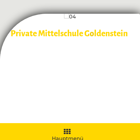
Private Mittelschule G
o
ldenstein
Navigation
aufklappen
Hauptmenü