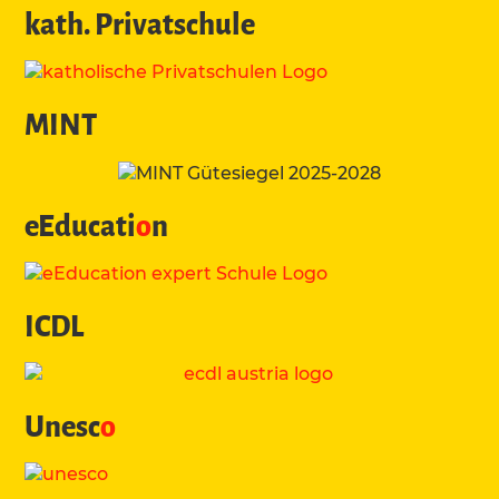
kath. Privatschule
MINT
eEducati
o
n
ICDL
Unesc
o