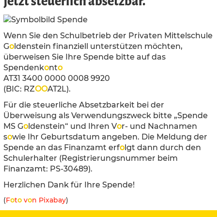
jetzt steuerlich absetzbar.
Wenn Sie den Schulbetrieb der Privaten Mittelschule
G
o
ldenstein finanziell unterstützen möchten,
überweisen Sie Ihre Spende bitte auf das
Spendenk
o
nt
o
AT31 3400 0000 0008 9920
(BIC: RZ
O
O
AT2L).
Für die steuerliche Absetzbarkeit bei der
Überweisung als Verwendungszweck bitte „Spende
MS G
o
ldenstein“ und Ihren V
o
r- und Nachnamen
s
o
wie Ihr Geburtsdatum angeben. Die Meldung der
Spende an das Finanzamt erf
o
lgt dann durch den
Schulerhalter (Registrierungsnummer beim
Finanzamt: PS-30489).
Herzlichen Dank für Ihre Spende!
(
F
o
t
o
v
o
n Pixabay
)