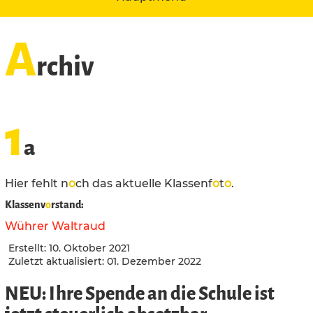
A
rchiv
1
a
Hier fehlt n
o
ch das aktuelle Klassenf
o
t
o
.
Klassenv
o
rstand:
Wührer Waltraud
Erstellt: 10. Oktober 2021
Zuletzt aktualisiert: 01. Dezember 2022
NEU: Ihre Spende an die Schule ist