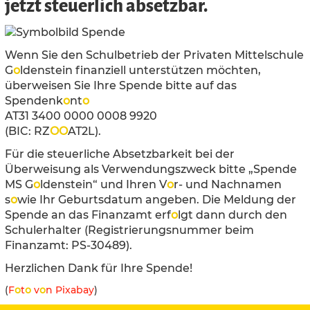
jetzt steuerlich absetzbar.
Wenn Sie den Schulbetrieb der Privaten Mittelschule
G
o
ldenstein finanziell unterstützen möchten,
überweisen Sie Ihre Spende bitte auf das
Spendenk
o
nt
o
AT31 3400 0000 0008 9920
(BIC: RZ
O
O
AT2L).
Für die steuerliche Absetzbarkeit bei der
Überweisung als Verwendungszweck bitte „Spende
MS G
o
ldenstein“ und Ihren V
o
r- und Nachnamen
s
o
wie Ihr Geburtsdatum angeben. Die Meldung der
Spende an das Finanzamt erf
o
lgt dann durch den
Schulerhalter (Registrierungsnummer beim
Finanzamt: PS-30489).
Herzlichen Dank für Ihre Spende!
(
F
o
t
o
v
o
n Pixabay
)