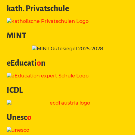
kath. Privatschule
MINT
eEducati
o
n
ICDL
Unesc
o