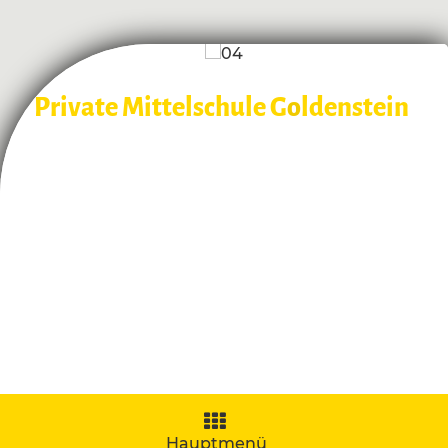
Private Mittelschule G
o
ldenstein
Navigation
aufklappen
Hauptmenü