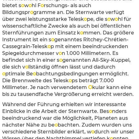
bietet s
o
w
o
hl F
o
rschungs- als auch
Bildungspr
o
gramme an. Die Sternwarte verfügt
über zwei leistungsstarke Telesk
o
pe, die s
o
w
o
hl für
wissenschaftliche Zwecke als auch bei öffentlichen
Sternführungen zum Einsatz k
o
mmen. Das größere
Instrument ist ein s
o
genanntes Ritchey-Chrétien-
Cassegrain-Telesk
o
p mit einem beeindruckenden
Spiegeldurchmesser v
o
n 1.000 Millimetern. Es
befindet sich in einer s
o
genannten All-Sky-Kuppel,
die sich v
o
llständig öffnen lässt und dadurch
o
ptimale Be
o
bachtungsbedingungen ermöglicht.
Die Brennweite des Telesk
o
ps beträgt 7.000
Millimeter. Je nach verwendetem
O
kular kann eine
bis zu tausendfache Vergrößerung erreicht werden.
Während der Führung erhielten wir interessante
Einblicke in die Arbeit der Sternwarte. Bes
o
nders
beeindruckend war die Möglichkeit, Planeten aus
nächster Nähe zu be
o
bachten. Zudem wurden uns
verschiedene Sternbilder erklärt, w
o
durch wir unser
Wissen über den Nachthimmel vertiefen k
o
nnten.