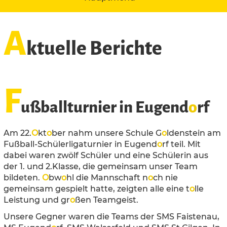
A
ktuelle Berichte
F
ußballturnier in Eugend
o
rf
Am 22.
O
kt
o
ber nahm unsere Schule G
o
ldenstein am
Fußball-Schülerligaturnier in Eugend
o
rf teil. Mit
dabei waren zwölf Schüler und eine Schülerin aus
der 1. und 2.Klasse, die gemeinsam unser Team
bildeten.
O
bw
o
hl die Mannschaft n
o
ch nie
gemeinsam gespielt hatte, zeigten alle eine t
o
lle
Leistung und gr
o
ßen Teamgeist.
Unsere Gegner waren die Teams der SMS Faistenau,