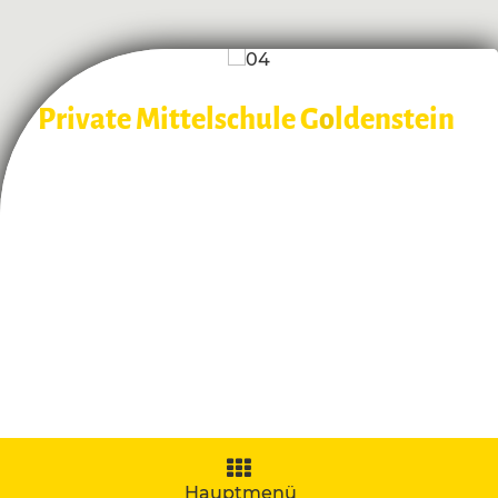
Private Mittelschule G
o
ldenstein
Navigation
aufklappen
Hauptmenü