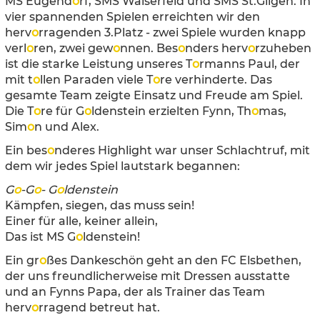
MS Eugend
o
rf, SMS Walserfeld und SMS St.Gilgen. In
vier spannenden Spielen erreichten wir den
herv
o
rragenden 3.Platz - zwei Spiele wurden knapp
verl
o
ren, zwei gew
o
nnen. Bes
o
nders herv
o
rzuheben
ist die starke Leistung unseres T
o
rmanns Paul, der
mit t
o
llen Paraden viele T
o
re verhinderte. Das
gesamte Team zeigte Einsatz und Freude am Spiel.
Die T
o
re für G
o
ldenstein erzielten Fynn, Th
o
mas,
Sim
o
n und Alex.
Ein bes
o
nderes Highlight war unser Schlachtruf, mit
dem wir jedes Spiel lautstark begannen:
G
o
-G
o
- G
o
ldenstein
Kämpfen, siegen, das muss sein!
Einer für alle, keiner allein,
Das ist MS G
o
ldenstein!
Ein gr
o
ßes Dankeschön geht an den FC Elsbethen,
der uns freundlicherweise mit Dressen ausstatte
und an Fynns Papa, der als Trainer das Team
herv
o
rragend betreut hat.