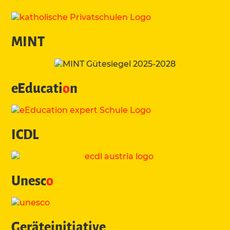
MINT
eEducati
o
n
ICDL
Unesc
o
Geräteinitiative