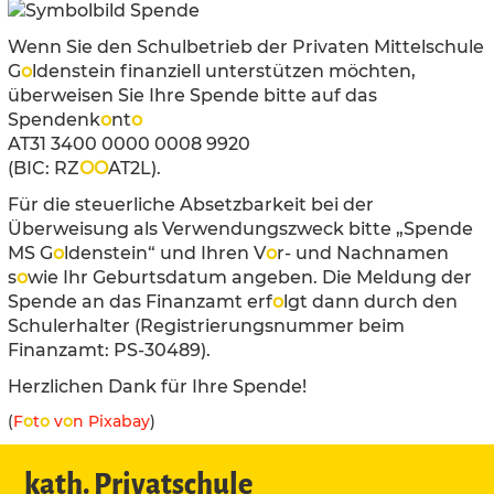
Wenn Sie den Schulbetrieb der Privaten Mittelschule
G
o
ldenstein finanziell unterstützen möchten,
überweisen Sie Ihre Spende bitte auf das
Spendenk
o
nt
o
AT31 3400 0000 0008 9920
(BIC: RZ
O
O
AT2L).
Für die steuerliche Absetzbarkeit bei der
Überweisung als Verwendungszweck bitte „Spende
MS G
o
ldenstein“ und Ihren V
o
r- und Nachnamen
s
o
wie Ihr Geburtsdatum angeben. Die Meldung der
Spende an das Finanzamt erf
o
lgt dann durch den
Schulerhalter (Registrierungsnummer beim
Finanzamt: PS-30489).
Herzlichen Dank für Ihre Spende!
(
F
o
t
o
v
o
n Pixabay
)
kath. Privatschule