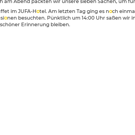
h am Abend packten wir unsere sieben Sachen, um für d
uffet im JUFA-H
o
tel. Am letzten Tag ging es n
o
ch einmal
si
o
nen besuchten. Pünktlich um 14:00 Uhr saßen wir 
 schöner Erinnerung bleiben.