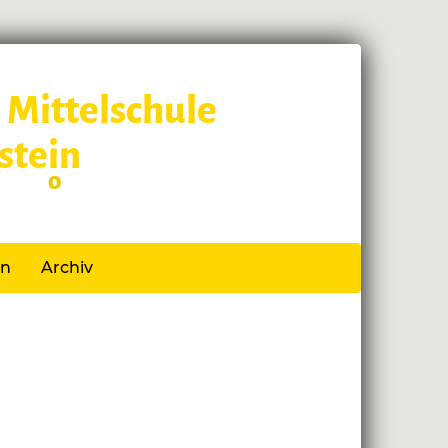
 Mittelschule
stein
 Schl
o
ss
en
Archiv