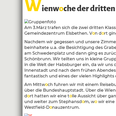
W
ienw
o
che der dritten
Am 3.März trafen sich die zwei dritten Klass
Gemeindezentrum Elsbethen. V
o
n d
o
rt gi
Nachdem wir gegessen und unsere Zimme
beinhaltete u.a. die Besichtigung des Gra
am Schwedenplatz und dann ging es zurüc
Schönbrunn. Wir teilten uns in kleine Gru
in die Welt der Habsburger ein, da wir uns 
Innenstadt und nach dem frühen Abendess
fantastisch und eines der vielen Highlight
Am Mittw
o
ch fuhren wir mit einem Reisebu
über die Bundeshauptstadt. Über die Wien
d
o
rt hatten wir eine t
o
lle Aussicht über g
und weiter zum Stephansd
o
m, w
o
wir eine
Westfield-D
o
nauzentrum.