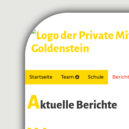
Startseite
Team
Schule
Berich
A
ktuelle Berichte