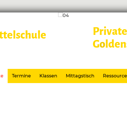
Private
G
o
lden
Lernen im
te
Termine
Klassen
Mittagstisch
Ressourc