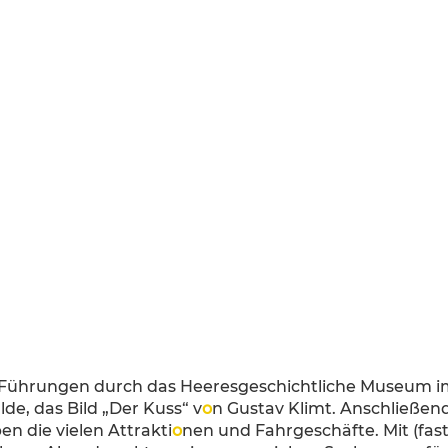
Führungen durch das Heeresgeschichtliche Museum im 
e, das Bild „Der Kuss“ v
o
n Gustav Klimt. Anschließend
n die vielen Attrakti
o
nen und Fahrgeschäfte. Mit (fas