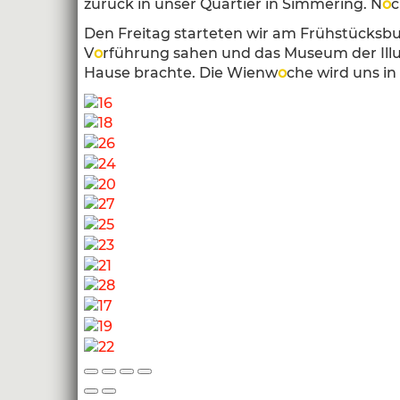
zurück in unser Quartier in Simmering. N
o
c
Den Freitag starteten wir am Frühstücksb
V
o
rführung sahen und das Museum der Illu
Hause brachte. Die Wienw
o
che wird uns in