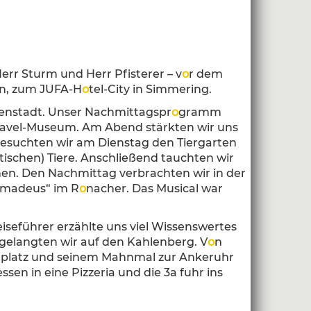
Herr Sturm und Herr Pfisterer – v
o
r dem
en, zum JUFA-H
o
tel-City in Simmering.
nnenstadt. Unser Nachmittagspr
o
gramm
ravel-Museum. Am Abend stärkten wir uns
besuchten wir am Dienstag den Tiergarten
tischen) Tiere. Anschließend tauchten wir
hen. Den Nachmittag verbrachten wir in der
madeus“ im R
o
nacher. Das Musical war
iseführer erzählte uns viel Wissenswertes
gelangten wir auf den Kahlenberg. V
o
n
enplatz und seinem Mahnmal zur Ankeruhr
en in eine Pizzeria und die 3a fuhr ins