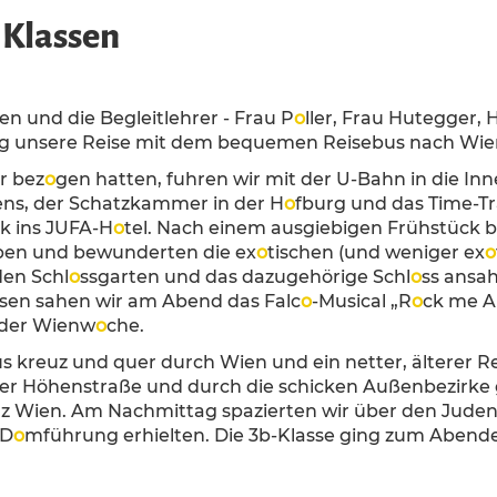
 Klassen
en und die Begleitlehrer - Frau P
o
ller, Frau Hutegger, 
ng unsere Reise mit dem bequemen Reisebus nach Wi
r bez
o
gen hatten, fuhren wir mit der U-Bahn in die I
bens, der Schatzkammer in der H
o
fburg und das Time-T
k ins JUFA-H
o
tel. Nach einem ausgiebigen Frühstück 
ppen und bewunderten die ex
o
tischen (und weniger ex
o
den Schl
o
ssgarten und das dazugehörige Schl
o
ss ansa
en sahen wir am Abend das Falc
o
-Musical „R
o
ck me A
s der Wienw
o
che.
s kreuz und quer durch Wien und ein netter, älterer Re
er Höhenstraße und durch die schicken Außenbezirke 
anz Wien. Am Nachmittag spazierten wir über den Jud
 D
o
mführung erhielten. Die 3b-Klasse ging zum Abendess