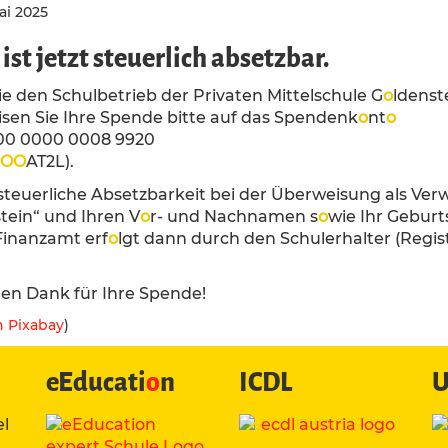
Mai 2025
ist jetzt steuerlich absetzbar.
e den Schulbetrieb der Privaten Mittelschule G
o
ldenst
sen Sie Ihre Spende bitte auf das Spendenk
o
nt
o
00 0000 0008 9920
O
O
AT2L).
 steuerliche Absetzbarkeit bei der Überweisung als V
tein“ und Ihren V
o
r- und Nachnamen s
o
wie Ihr Gebur
Finanzamt erf
o
lgt dann durch den Schulerhalter (Reg
hen Dank für Ihre Spende!
n Pixabay
)
eEducati
o
n
ICDL
U