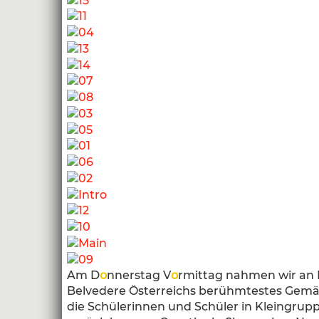
Am D
o
nnerstag V
o
rmittag nahmen wir an 
Belvedere Österreichs berühmtestes Gemäld
die Schülerinnen und Schüler in Kleingruppe