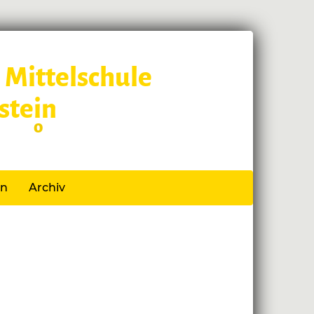
 Mittelschule
stein
 Schl
o
ss
en
Archiv