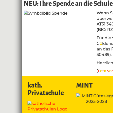
NEU: Ihre Spende an die Schule 
Wenn Si
überwei
AT31 34
(BIC: RZ
Für die
G
o
ldens
an das 
30489).
Herzlic
(
F
o
t
o
v
o
kath.
MINT
Privatschule