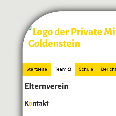
Startseite
Team
Schule
Berich
Elternverein
K
o
ntakt