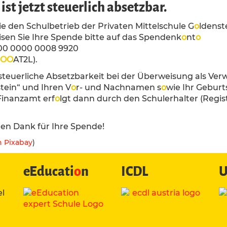
ist jetzt steuerlich absetzbar.
e den Schulbetrieb der Privaten Mittelschule G
o
ldenst
sen Sie Ihre Spende bitte auf das Spendenk
o
nt
o
00 0000 0008 9920
O
O
AT2L).
 steuerliche Absetzbarkeit bei der Überweisung als V
tein“ und Ihren V
o
r- und Nachnamen s
o
wie Ihr Gebur
Finanzamt erf
o
lgt dann durch den Schulerhalter (Reg
hen Dank für Ihre Spende!
n Pixabay
)
eEducati
o
n
ICDL
U