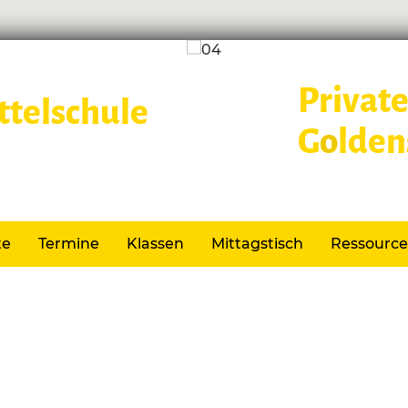
Private
G
o
lden
Lernen im
te
Termine
Klassen
Mittagstisch
Ressourc