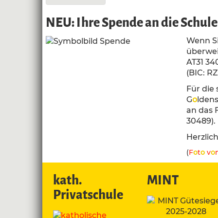
NEU: Ihre Spende an die Schule 
Wenn Si
überwei
AT31 34
(BIC: RZ
Für die
G
o
ldens
an das 
30489).
Herzlic
(
F
o
t
o
v
o
kath.
MINT
Privatschule