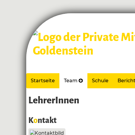
Startseite
Team
Schule
Berich
LehrerInnen
K
o
ntakt