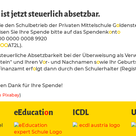
ist jetzt steuerlich absetzbar.
e den Schulbetrieb der Privaten Mittelschule G
o
ldenst
sen Sie Ihre Spende bitte auf das Spendenk
o
nt
o
00 0000 0008 9920
O
O
AT2L).
 steuerliche Absetzbarkeit bei der Überweisung als V
tein“ und Ihren V
o
r- und Nachnamen s
o
wie Ihr Gebur
Finanzamt erf
o
lgt dann durch den Schulerhalter (Reg
hen Dank für Ihre Spende!
n Pixabay
)
eEducati
o
n
ICDL
U