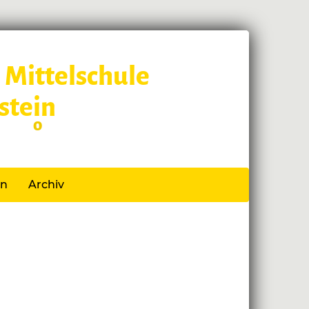
 Mittelschule
stein
 Schl
o
ss
en
Archiv