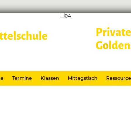
Private
G
o
lden
Lernen im
te
Termine
Klassen
Mittagstisch
Ressourc