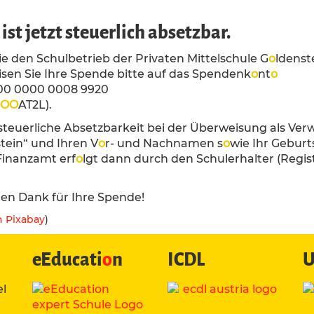
ist jetzt steuerlich absetzbar.
e den Schulbetrieb der Privaten Mittelschule G
o
ldenst
sen Sie Ihre Spende bitte auf das Spendenk
o
nt
o
00 0000 0008 9920
O
O
AT2L).
 steuerliche Absetzbarkeit bei der Überweisung als V
tein“ und Ihren V
o
r- und Nachnamen s
o
wie Ihr Gebur
Finanzamt erf
o
lgt dann durch den Schulerhalter (Reg
hen Dank für Ihre Spende!
n Pixabay
)
eEducati
o
n
ICDL
U