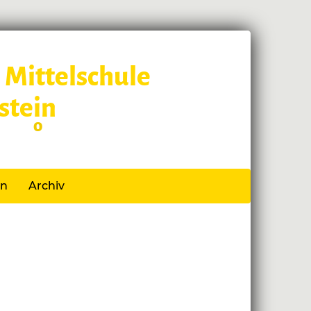
 Mittelschule
stein
 Schl
o
ss
en
Archiv