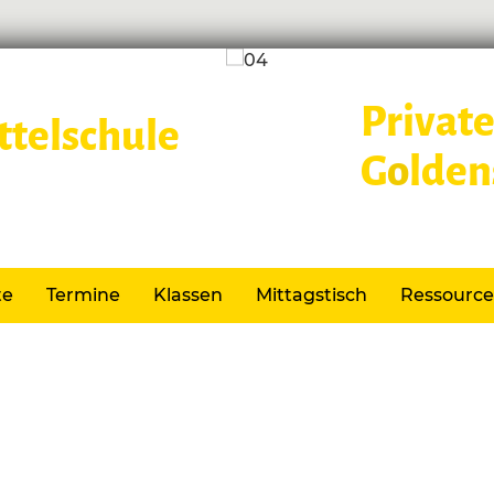
Private
G
o
lden
Lernen im
te
Termine
Klassen
Mittagstisch
Ressourc