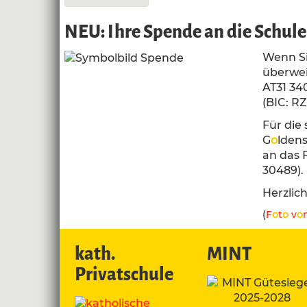
NEU: Ihre Spende an die Schule 
Wenn Si
überwei
AT31 34
(BIC: RZ
Für die
G
o
ldens
an das 
30489).
Herzlic
(
F
o
t
o
v
o
kath.
MINT
Privatschule