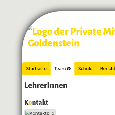
Startseite
Team
Schule
Berich
LehrerInnen
K
o
ntakt