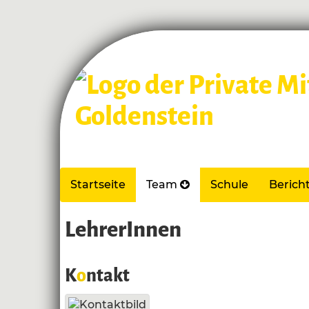
Startseite
Team
Schule
Berich
LehrerInnen
K
o
ntakt