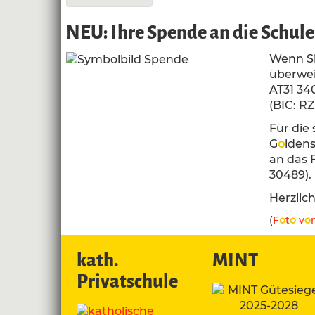
NEU: Ihre Spende an die Schule 
Wenn Si
überwei
AT31 34
(BIC: RZ
Für die
G
o
ldens
an das 
30489).
Herzlic
(
F
o
t
o
v
o
kath.
MINT
Privatschule