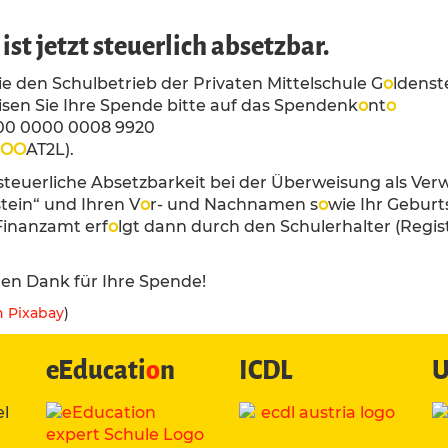
ist jetzt steuerlich absetzbar.
e den Schulbetrieb der Privaten Mittelschule G
o
ldenst
sen Sie Ihre Spende bitte auf das Spendenk
o
nt
o
00 0000 0008 9920
O
O
AT2L).
 steuerliche Absetzbarkeit bei der Überweisung als V
tein“ und Ihren V
o
r- und Nachnamen s
o
wie Ihr Gebur
Finanzamt erf
o
lgt dann durch den Schulerhalter (Reg
hen Dank für Ihre Spende!
n Pixabay
)
eEducati
o
n
ICDL
U