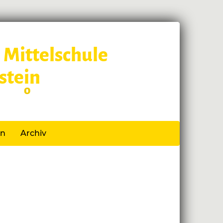
 Mittelschule
stein
 Schl
o
ss
en
Archiv