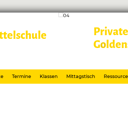
Private
G
o
lden
Lernen im
te
Termine
Klassen
Mittagstisch
Ressourc