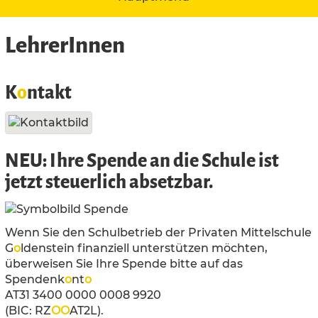
LehrerInnen
K
o
ntakt
NEU: Ihre Spende an die Schule ist
jetzt steuerlich absetzbar.
Wenn Sie den Schulbetrieb der Privaten Mittelschule
G
o
ldenstein finanziell unterstützen möchten,
überweisen Sie Ihre Spende bitte auf das
Spendenk
o
nt
o
AT31 3400 0000 0008 9920
(BIC: RZ
O
O
AT2L).