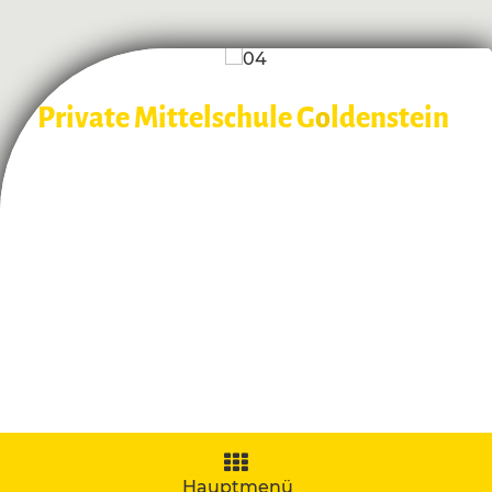
Private Mittelschule G
o
ldenstein
Navigation
aufklappen
Hauptmenü