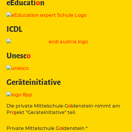
eEducati
o
n
ICDL
Unesc
o
Geräteinitiative
Die private Mittelschule G
o
ldenstein nimmt am
Pr
o
jekt "Geräteinitiative" teil.
Private Mittelschule G
o
ldenstein *