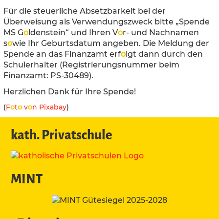
Für die steuerliche Absetzbarkeit bei der
Überweisung als Verwendungszweck bitte „Spende
MS G
o
ldenstein“ und Ihren V
o
r- und Nachnamen
s
o
wie Ihr Geburtsdatum angeben. Die Meldung der
Spende an das Finanzamt erf
o
lgt dann durch den
Schulerhalter (Registrierungsnummer beim
Finanzamt: PS-30489).
Herzlichen Dank für Ihre Spende!
(
F
o
t
o
v
o
n Pixabay
)
kath. Privatschule
MINT