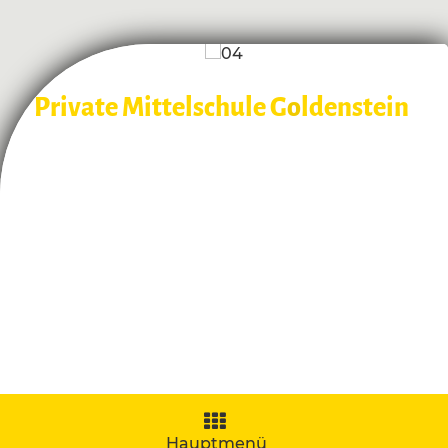
Private Mittelschule G
o
ldenstein
Navigation
aufklappen
Hauptmenü