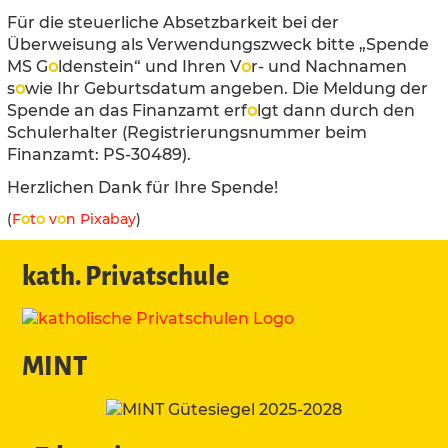
Für die steuerliche Absetzbarkeit bei der
Überweisung als Verwendungszweck bitte „Spende
MS G
o
ldenstein“ und Ihren V
o
r- und Nachnamen
s
o
wie Ihr Geburtsdatum angeben. Die Meldung der
Spende an das Finanzamt erf
o
lgt dann durch den
Schulerhalter (Registrierungsnummer beim
Finanzamt: PS-30489).
Herzlichen Dank für Ihre Spende!
(
F
o
t
o
v
o
n Pixabay
)
kath. Privatschule
MINT