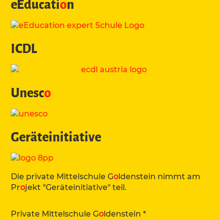
eEducati
o
n
ICDL
Unesc
o
Geräteinitiative
Die private Mittelschule G
o
ldenstein nimmt am
Pr
o
jekt "Geräteinitiative" teil.
Private Mittelschule G
o
ldenstein *