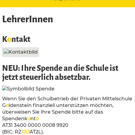
LehrerInnen
K
o
ntakt
NEU: Ihre Spende an die Schule ist
jetzt steuerlich absetzbar.
Wenn Sie den Schulbetrieb der Privaten Mittelschule
G
o
ldenstein finanziell unterstützen möchten,
überweisen Sie Ihre Spende bitte auf das
Spendenk
o
nt
o
AT31 3400 0000 0008 9920
(BIC: RZ
O
O
AT2L).