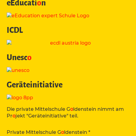
eEducati
o
n
ICDL
Unesc
o
Geräteinitiative
Die private Mittelschule G
o
ldenstein nimmt am
Pr
o
jekt "Geräteinitiative" teil.
Private Mittelschule G
o
ldenstein *