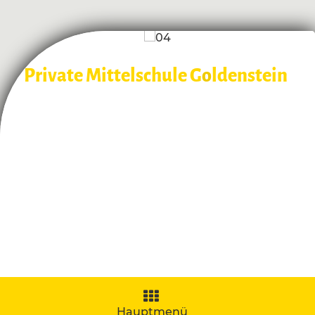
Private Mittelschule G
o
ldenstein
Navigation
aufklappen
Hauptmenü