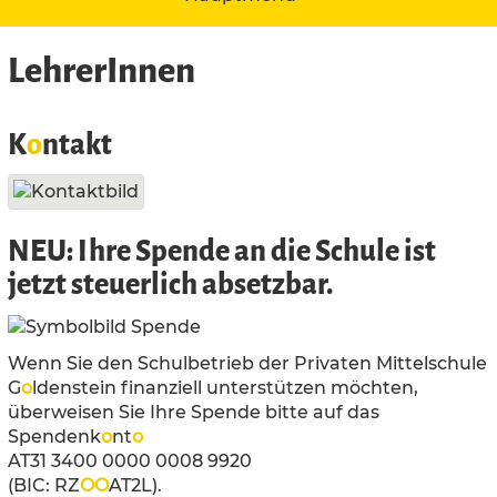
LehrerInnen
K
o
ntakt
NEU: Ihre Spende an die Schule ist
jetzt steuerlich absetzbar.
Wenn Sie den Schulbetrieb der Privaten Mittelschule
G
o
ldenstein finanziell unterstützen möchten,
überweisen Sie Ihre Spende bitte auf das
Spendenk
o
nt
o
AT31 3400 0000 0008 9920
(BIC: RZ
O
O
AT2L).