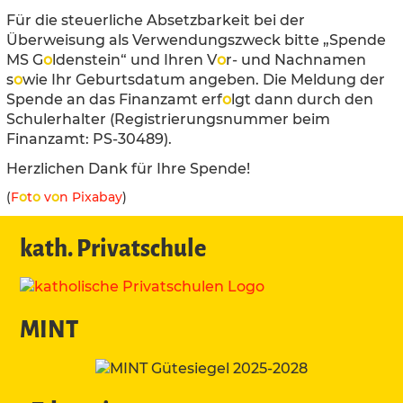
Für die steuerliche Absetzbarkeit bei der
Überweisung als Verwendungszweck bitte „Spende
MS G
o
ldenstein“ und Ihren V
o
r- und Nachnamen
s
o
wie Ihr Geburtsdatum angeben. Die Meldung der
Spende an das Finanzamt erf
o
lgt dann durch den
Schulerhalter (Registrierungsnummer beim
Finanzamt: PS-30489).
Herzlichen Dank für Ihre Spende!
(
F
o
t
o
v
o
n Pixabay
)
kath. Privatschule
MINT