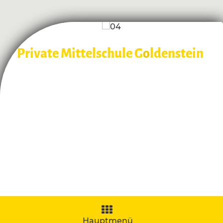
Private Mittelschule G
o
ldenstein
Navigation
aufklappen
Hauptmenü