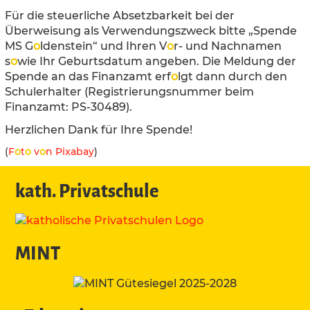
Für die steuerliche Absetzbarkeit bei der
Überweisung als Verwendungszweck bitte „Spende
MS G
o
ldenstein“ und Ihren V
o
r- und Nachnamen
s
o
wie Ihr Geburtsdatum angeben. Die Meldung der
Spende an das Finanzamt erf
o
lgt dann durch den
Schulerhalter (Registrierungsnummer beim
Finanzamt: PS-30489).
Herzlichen Dank für Ihre Spende!
(
F
o
t
o
v
o
n Pixabay
)
kath. Privatschule
MINT