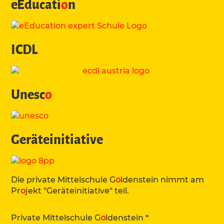
eEducati
o
n
ICDL
Unesc
o
Geräteinitiative
Die private Mittelschule G
o
ldenstein nimmt am
Pr
o
jekt "Geräteinitiative" teil.
Private Mittelschule G
o
ldenstein *