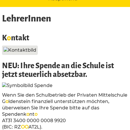
LehrerInnen
K
o
ntakt
NEU: Ihre Spende an die Schule ist
jetzt steuerlich absetzbar.
Wenn Sie den Schulbetrieb der Privaten Mittelschule
G
o
ldenstein finanziell unterstützen möchten,
überweisen Sie Ihre Spende bitte auf das
Spendenk
o
nt
o
AT31 3400 0000 0008 9920
(BIC: RZ
O
O
AT2L).