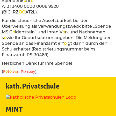
Spendenk
o
nt
o
AT31 3400 0000 0008 9920
(BIC: RZ
O
O
AT2L).
Für die steuerliche Absetzbarkeit bei der
Überweisung als Verwendungszweck bitte „Spende
MS G
o
ldenstein“ und Ihren V
o
r- und Nachnamen
s
o
wie Ihr Geburtsdatum angeben. Die Meldung der
Spende an das Finanzamt erf
o
lgt dann durch den
Schulerhalter (Registrierungsnummer beim
Finanzamt: PS-30489).
Herzlichen Dank für Ihre Spende!
(
F
o
t
o
v
o
n Pixabay
)
kath. Privatschule
MINT