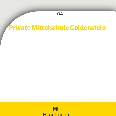
Private Mittelschule G
o
ldenstein
Navigation aufklappen
Hauptmenü