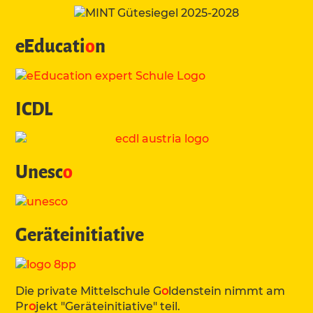
eEducati
o
n
ICDL
Unesc
o
Geräteinitiative
Die private Mittelschule G
o
ldenstein nimmt am
Pr
o
jekt "Geräteinitiative" teil.